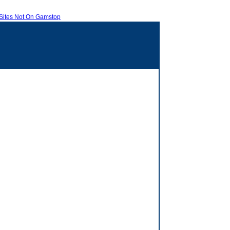
Sites Not On Gamstop