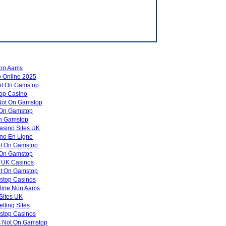
on Aams
o Online 2025
ot On Gamstop
op Casino
Not On Gamstop
 On Gamstop
On Gamstop
sino Sites UK
ino En Ligne
t On Gamstop
 On Gamstop
 UK Casinos
t On Gamstop
stop Casinos
nline Non Aams
 Sites UK
tting Sites
stop Casinos
s Not On Gamstop